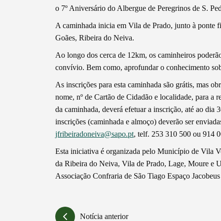
Termo de Pesquisa
o 7º Aniversário do Albergue de Peregrinos de S. Pe
A caminhada inicia em Vila de Prado, junto à ponte f
Goães, Ribeira do Neiva.
Ao longo dos cerca de 12km, os caminheiros poderão 
Categorias gerais
convívio. Bem como, aprofundar o conhecimento sobre 
As inscrições para esta caminhada são grátis, mas obri
nome, nº de Cartão de Cidadão e localidade, para a 
da caminhada, deverá efetuar a inscrição, até ao dia
inscrições (caminhada e almoço) deverão ser enviada
Filtros
jfribeiradoneiva@sapo.pt
, telf. 253 310 500 ou 914 
Esta iniciativa é organizada pelo Município de Vila 
da Ribeira do Neiva, Vila de Prado, Lage, Moure e U
Associação Confraria de São Tiago Espaço Jacobeus
Notícia anterior