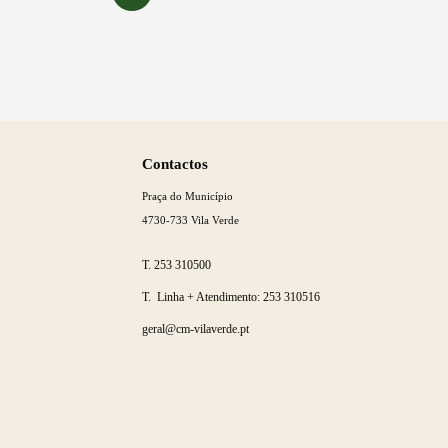
Saber
mais
Contactos
Praça do Município
4730-733 Vila Verde
T.
253 310500
T. Linha + Atendimento:
253 310516
geral@cm-vilaverde.pt