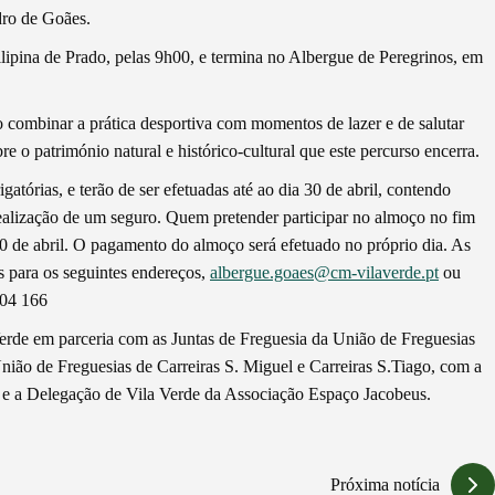
dro de Goães.
ilipina de Prado, pelas 9h00, e termina no Albergue de Peregrinos, em
combinar a prática desportiva com momentos de lazer e de salutar
o património natural e histórico-cultural que este percurso encerra.
gatórias, e terão de ser efetuadas até ao dia 30 de abril, contendo
realização de um seguro. Quem pretender participar no almoço no fim
 30 de abril. O pagamento do almoço será efetuado no próprio dia. As
s para os seguintes endereços,
albergue.goaes@cm-vilaverde.pt
ou
004 166
Verde em parceria com as Juntas de Freguesia da União de Freguesias
nião de Freguesias de Carreiras S. Miguel e Carreiras S.Tiago, com a
 e a Delegação de Vila Verde da Associação Espaço Jacobeus.
Próxima notícia