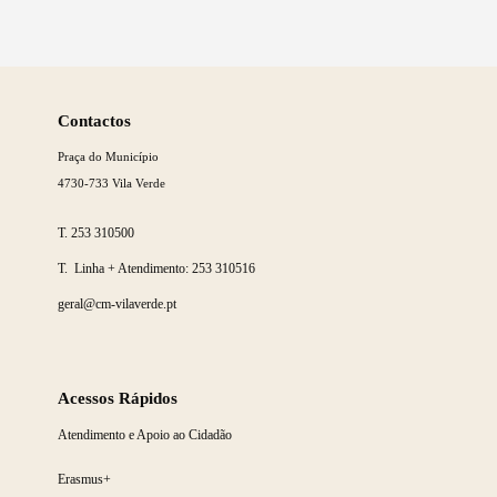
Saber
mais
Contactos
Praça do Município
4730-733 Vila Verde
T.
253 310500
T. Linha + Atendimento:
253 310516
geral@cm-vilaverde.pt
Acessos Rápidos
Atendimento e Apoio ao Cidadão
Erasmus+