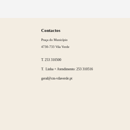
Saber
mais
Contactos
Praça do Município
4730-733 Vila Verde
T.
253 310500
T. Linha + Atendimento:
253 310516
geral@cm-vilaverde.pt