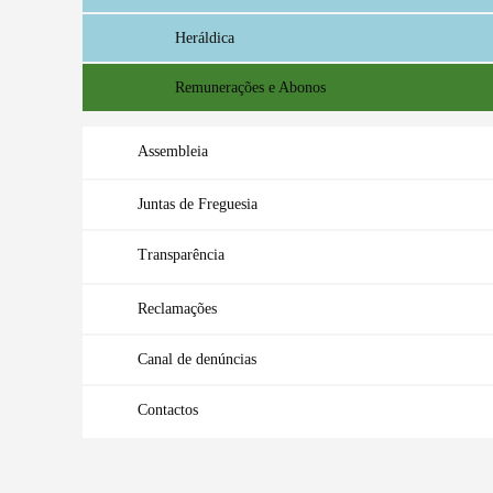
Heráldica
Remunerações e Abonos
Assembleia
Juntas de Freguesia
Termo de Pesquisa
Transparência
Reclamações
Categorias gerais
Canal de denúncias
Contactos
Filtros