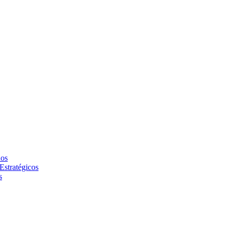
dos
 Estratégicos
s