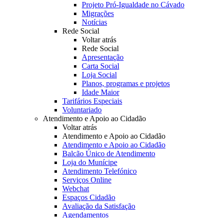
Projeto Pró-Igualdade no Cávado
Migrações
Notícias
Rede Social
Voltar atrás
Rede Social
Apresentação
Carta Social
Loja Social
Planos, programas e projetos
Idade Maior
Tarifários Especiais
Voluntariado
Atendimento e Apoio ao Cidadão
Voltar atrás
Atendimento e Apoio ao Cidadão
Atendimento e Apoio ao Cidadão
Balcão Único de Atendimento
Loja do Munícipe
Atendimento Telefónico
Serviços Online
Webchat
Espaços Cidadão
Avaliação da Satisfação
Agendamentos