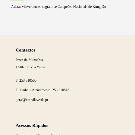
Atletas vilaverdenses sagram-se Campeões Nacionais de Kung Do
Saber
mais
Contactos
Praça do Município
4730-733 Vila Verde
T.
253 310500
T. Linha + Atendimento:
253 310516
geral@cm-vilaverde.pt
Acessos Rápidos