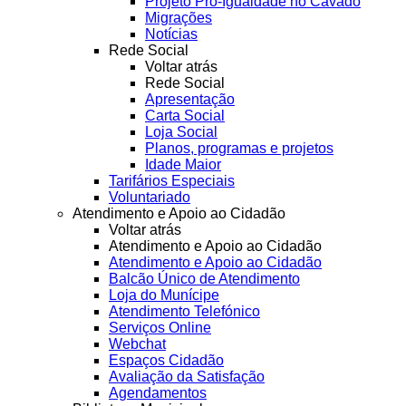
Projeto Pró-Igualdade no Cávado
Migrações
Notícias
Rede Social
Voltar atrás
Rede Social
Apresentação
Carta Social
Loja Social
Planos, programas e projetos
Idade Maior
Tarifários Especiais
Voluntariado
Atendimento e Apoio ao Cidadão
Voltar atrás
Atendimento e Apoio ao Cidadão
Atendimento e Apoio ao Cidadão
Balcão Único de Atendimento
Loja do Munícipe
Atendimento Telefónico
Serviços Online
Webchat
Espaços Cidadão
Avaliação da Satisfação
Agendamentos