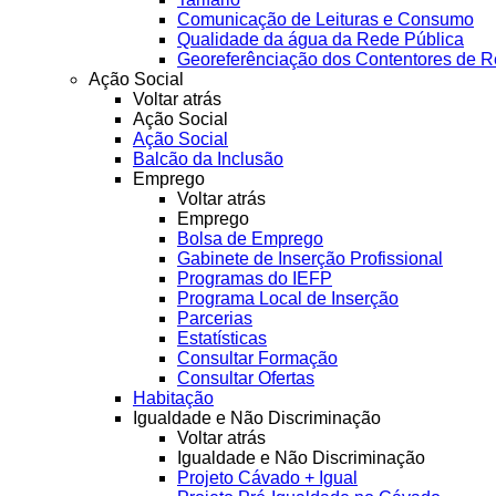
Comunicação de Leituras e Consumo
Qualidade da água da Rede Pública
Georeferênciação dos Contentores de R
Ação Social
Voltar atrás
Ação Social
Ação Social
Balcão da Inclusão
Emprego
Voltar atrás
Emprego
Bolsa de Emprego
Gabinete de Inserção Profissional
Programas do IEFP
Programa Local de Inserção
Parcerias
Estatísticas
Consultar Formação
Consultar Ofertas
Habitação
Igualdade e Não Discriminação
Voltar atrás
Igualdade e Não Discriminação
Projeto Cávado + Igual