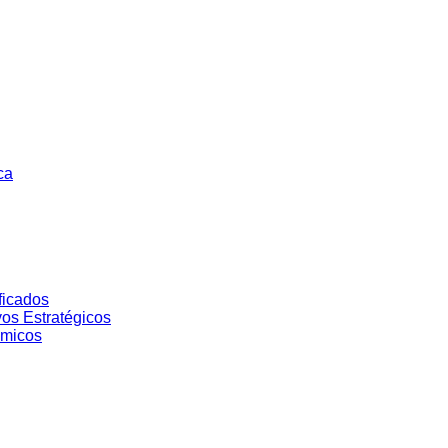
ca
ficados
vos Estratégicos
ómicos