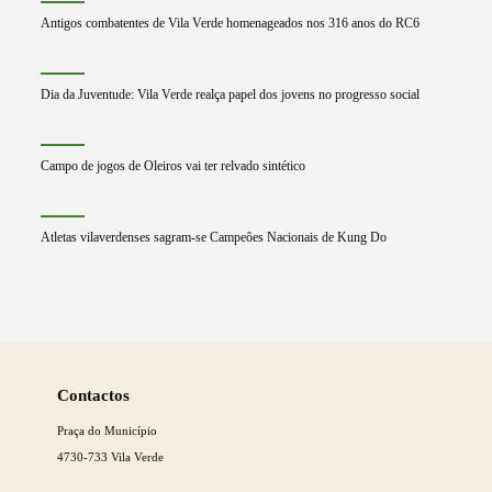
Antigos combatentes de Vila Verde homenageados nos 316 anos do RC6
Dia da Juventude: Vila Verde realça papel dos jovens no progresso social
Campo de jogos de Oleiros vai ter relvado sintético
Atletas vilaverdenses sagram-se Campeões Nacionais de Kung Do
Saber
mais
Contactos
Praça do Município
4730-733 Vila Verde