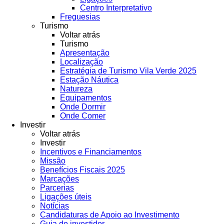
Centro Interpretativo
Freguesias
Turismo
Voltar atrás
Turismo
Apresentação
Localização
Estratégia de Turismo Vila Verde 2025
Estação Náutica
Natureza
Equipamentos
Onde Dormir
Onde Comer
Investir
Voltar atrás
Investir
Incentivos e Financiamentos
Missão
Benefícios Fiscais 2025
Marcações
Parcerias
Ligações úteis
Notícias
Candidaturas de Apoio ao Investimento
Guia do investidor