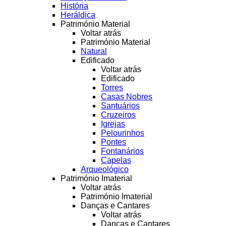
História
Heráldica
Património Material
Voltar atrás
Património Material
Natural
Edificado
Voltar atrás
Edificado
Torres
Casas Nobres
Santuários
Cruzeiros
Igrejas
Pelourinhos
Pontes
Fontanários
Capelas
Arqueológico
Património Imaterial
Voltar atrás
Património Imaterial
Danças e Cantares
Voltar atrás
Danças e Cantares