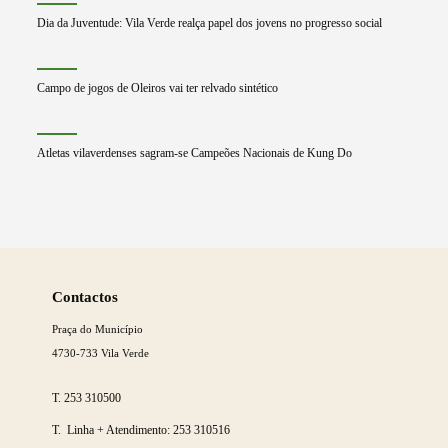
Dia da Juventude: Vila Verde realça papel dos jovens no progresso social
Campo de jogos de Oleiros vai ter relvado sintético
Atletas vilaverdenses sagram-se Campeões Nacionais de Kung Do
Saber
mais
Contactos
Praça do Município
4730-733 Vila Verde
T.
253 310500
T. Linha + Atendimento:
253 310516