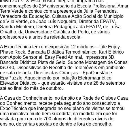
letivo 2017/18. Esta mostra integra o programa das
comemorações do 25ª aniversário da Escola Profissional Amar
Terra Verde e contou com a presença de Júlia Fernandes,
Vereadora da Educação, Cultura e Ação Social do Município
de Vila Verde, de João Luís Nogueira, Diretor da EPATV,
Sandra Monteiro, Diretora Pedagógica da EPATV, de Luísa
Orvalho, da Universidade Católica do Porto, de vários
professores e alunos da referida escola.
A ExpoTécnica tem em exposição 12 módulos – Life Enjoy,
Phase Rock, Bancada Didática Termodinâmico, Kart Elétrico
com Apoio Sensorial, Easy Feed Animal, Impressora 3D,
Bancada Didática Pista de Gelo, Suporte Montagem de Cones
ISO 40, Dispositivos de Recolha de Telemóveis em ambiente
de sala de aula, Direitos das Crianças – EpaQuestão e
EpaPuzzle, Aquecimento por Indução Eletromagnético,
Elevador Didático – que estarão visitáveis de 28 de setembro
até ao final do mês de outubro.
A Casa do Conhecimento, no âmbito da Rede de Clubes Casa
do Conhecimento, recebe pela segundo ano consecutivo a
ExpoTécnica que integrada no seu plano de visitas se tornou
uma iniciativa muito bem sucedida, na medida em que foi
visitada por cerca de 700 alunos de diferentes níveis de
ensino, de várias escolas de dentro e fora do concelho.