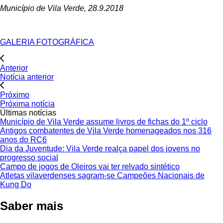
Município de Vila Verde, 28.9.2018
GALERIA FOTOGRÁFICA
Anterior
Notícia anterior
Próximo
Próxima notícia
Últimas notícias
Município de Vila Verde assume livros de fichas do 1º ciclo
Antigos combatentes de Vila Verde homenageados nos 316
anos do RC6
Dia da Juventude: Vila Verde realça papel dos jovens no
progresso social
Campo de jogos de Oleiros vai ter relvado sintético
Atletas vilaverdenses sagram-se Campeões Nacionais de
Kung Do
Saber mais