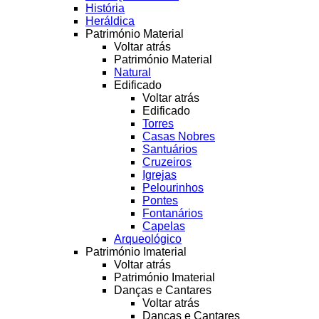
História
Heráldica
Património Material
Voltar atrás
Património Material
Natural
Edificado
Voltar atrás
Edificado
Torres
Casas Nobres
Santuários
Cruzeiros
Igrejas
Pelourinhos
Pontes
Fontanários
Capelas
Arqueológico
Património Imaterial
Voltar atrás
Património Imaterial
Danças e Cantares
Voltar atrás
Danças e Cantares