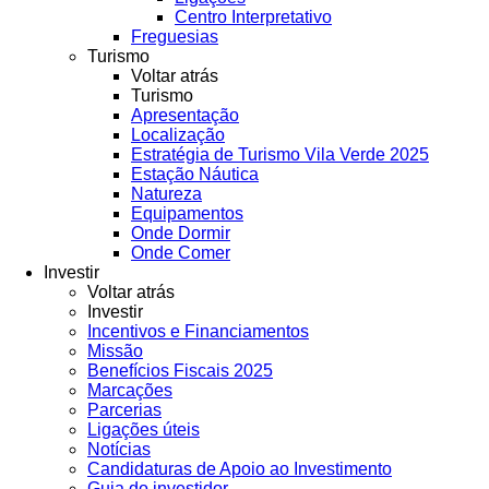
Centro Interpretativo
Freguesias
Turismo
Voltar atrás
Turismo
Apresentação
Localização
Estratégia de Turismo Vila Verde 2025
Estação Náutica
Natureza
Equipamentos
Onde Dormir
Onde Comer
Investir
Voltar atrás
Investir
Incentivos e Financiamentos
Missão
Benefícios Fiscais 2025
Marcações
Parcerias
Ligações úteis
Notícias
Candidaturas de Apoio ao Investimento
Guia do investidor