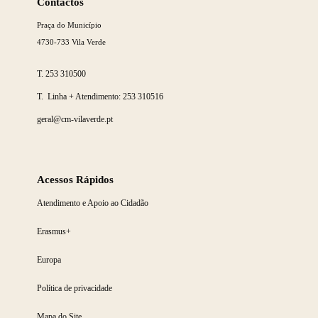
mais
Contactos
Praça do Município
4730-733 Vila Verde
T.
253 310500
T. Linha + Atendimento:
253 310516
geral@cm-vilaverde.pt
Acessos Rápidos
Atendimento e Apoio ao Cidadão
Erasmus+
Europa
Política de privacidade
Mapa do Site