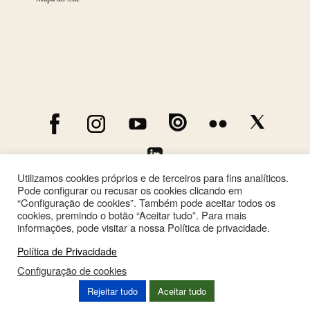
Utilizamos cookies próprios e de terceiros para fins analíticos.
Pode configurar ou recusar os cookies clicando em
“Configuração de cookies”. Também pode aceitar todos os
cookies, premindo o botão “Aceitar tudo”. Para mais
informações, pode visitar a nossa Política de privacidade.
Política de Privacidade
Configuração de cookies
This site is registered on
wpml.org
as a development site. Switch to a production
Rejeitar tudo
Aceitar tudo
site key to
remove this banner
.