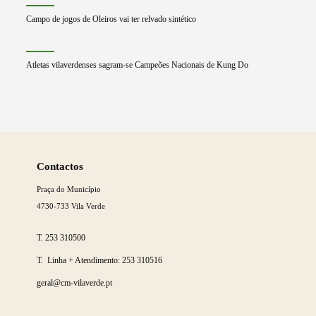
Campo de jogos de Oleiros vai ter relvado sintético
Atletas vilaverdenses sagram-se Campeões Nacionais de Kung Do
Saber
mais
Contactos
Praça do Município
4730-733 Vila Verde
T.
253 310500
T. Linha + Atendimento:
253 310516
geral@cm-vilaverde.pt