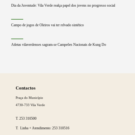
Dia da Juventude: Vila Verde realça papel dos jovens no progresso social
Campo de jogos de Oleiros vai ter relvado sintético
Atletas vilaverdenses sagram-se Campeões Nacionais de Kung Do
Saber
mais
Contactos
Praça do Município
4730-733 Vila Verde
T.
253 310500
T. Linha + Atendimento:
253 310516