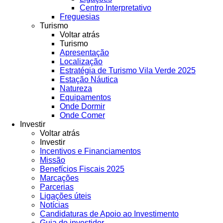
Centro Interpretativo
Freguesias
Turismo
Voltar atrás
Turismo
Apresentação
Localização
Estratégia de Turismo Vila Verde 2025
Estação Náutica
Natureza
Equipamentos
Onde Dormir
Onde Comer
Investir
Voltar atrás
Investir
Incentivos e Financiamentos
Missão
Benefícios Fiscais 2025
Marcações
Parcerias
Ligações úteis
Notícias
Candidaturas de Apoio ao Investimento
Guia do investidor