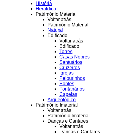
História
Heráldica
Património Material
Voltar atrás
Património Material
Natural
Edificado
Voltar atrás
Edificado
Torres
Casas Nobres
Santuários
Cruzeiros
Igrejas
Pelourinhos
Pontes
Fontanários
Capelas
Arqueológico
Património Imaterial
Voltar atrás
Património Imaterial
Danças e Cantares
Voltar atrás
Danças e Cantares