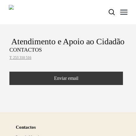
Atendimento e Apoio ao Cidadão
Termo de Pesquisa
CONTACTOS
T: 253 310 516
Enviar email
Categorias gerais
Saber
Filtros
mais
Contactos