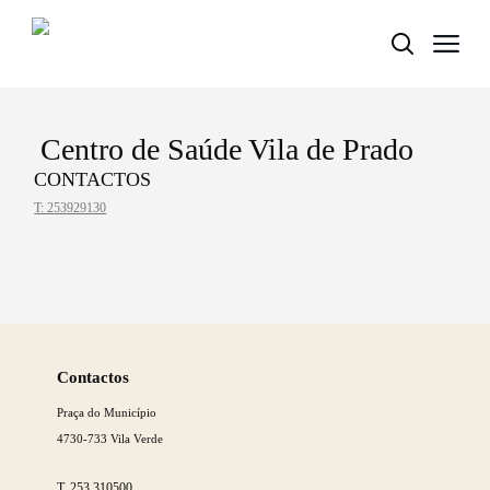
Centro de Saúde Vila de Prado
Termo de Pesquisa
CONTACTOS
T: 253929130
Categorias gerais
Saber
mais
Contactos
Praça do Município
Filtros
4730-733 Vila Verde
T.
253 310500