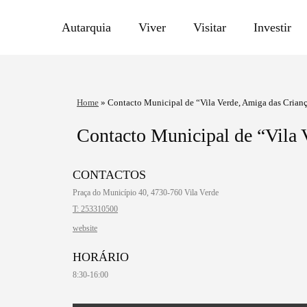
Autarquia
Viver
Visitar
Investir
Home
»
Contacto Municipal de “Vila Verde, Amiga das Crian
Contacto Municipal de “Vila 
CONTACTOS
Praça do Município 40, 4730-760 Vila Verde
T: 253310500
website
HORÁRIO
8:30-16:00