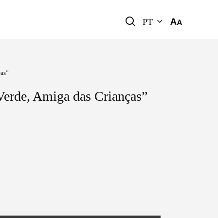
PT
ças”
Verde, Amiga das Crianças”