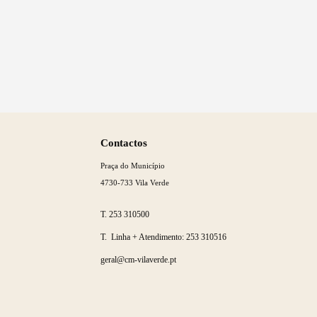
Termo de Pesquisa
Categorias gerais
Saber
mais
Contactos
Praça do Município
4730-733 Vila Verde
Filtros
T.
253 310500
T. Linha + Atendimento:
253 310516
geral@cm-vilaverde.pt