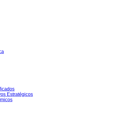
ca
ficados
vos Estratégicos
ómicos