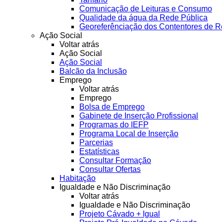
Comunicação de Leituras e Consumo
Qualidade da água da Rede Pública
Georeferênciação dos Contentores de R
Ação Social
Voltar atrás
Ação Social
Ação Social
Balcão da Inclusão
Emprego
Voltar atrás
Emprego
Bolsa de Emprego
Gabinete de Inserção Profissional
Programas do IEFP
Programa Local de Inserção
Parcerias
Estatísticas
Consultar Formação
Consultar Ofertas
Habitação
Igualdade e Não Discriminação
Voltar atrás
Igualdade e Não Discriminação
Projeto Cávado + Igual