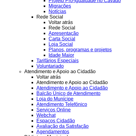
Projeto Pró-Igualdade no Cávado
Migrações
Notícias
Rede Social
Voltar atrás
Rede Social
Apresentação
Carta Social
Loja Social
Planos, programas e projetos
Idade Maior
Tarifários Especiais
Voluntariado
Atendimento e Apoio ao Cidadão
Voltar atrás
Atendimento e Apoio ao Cidadão
Atendimento e Apoio ao Cidadão
Balcão Único de Atendimento
Loja do Munícipe
Atendimento Telefónico
Serviços Online
Webchat
Espaços Cidadão
Avaliação da Satisfação
Agendamentos