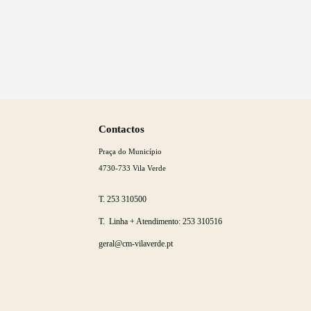
Termo de Pesquisa
Categorias gerais
Saber
mais
Contactos
Praça do Município
4730-733 Vila Verde
Filtros
T.
253 310500
T. Linha + Atendimento:
253 310516
geral@cm-vilaverde.pt