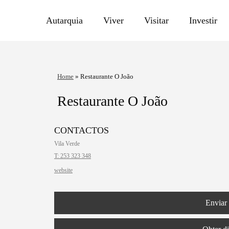
Autarquia
Viver
Visitar
Investir
Home
»
Restaurante O João
Restaurante O João
CONTACTOS
Vila Verde
T: 253 323 348
website
Enviar