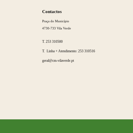
Saber
mais
Contactos
Categorias gerais
Praça do Município
4730-733 Vila Verde
T.
253 310500
Filtros
T. Linha + Atendimento:
253 310516
geral@cm-vilaverde.pt