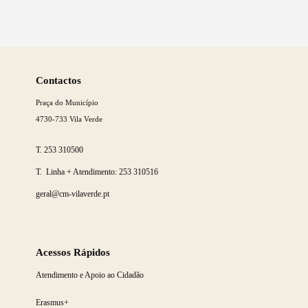
Saber
mais
Contactos
Praça do Município
4730-733 Vila Verde
T.
253 310500
T. Linha + Atendimento:
253 310516
geral@cm-vilaverde.pt
Acessos Rápidos
Atendimento e Apoio ao Cidadão
Erasmus+