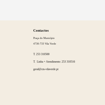
Saber
mais
Contactos
Praça do Município
4730-733 Vila Verde
T.
253 310500
T. Linha + Atendimento:
253 310516
geral@cm-vilaverde.pt