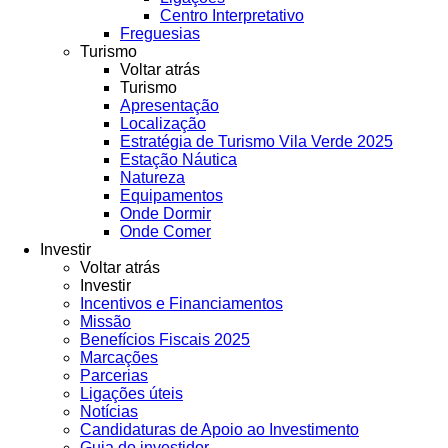
Centro Interpretativo
Freguesias
Turismo
Voltar atrás
Turismo
Apresentação
Localização
Estratégia de Turismo Vila Verde 2025
Estação Náutica
Natureza
Equipamentos
Onde Dormir
Onde Comer
Investir
Voltar atrás
Investir
Incentivos e Financiamentos
Missão
Benefícios Fiscais 2025
Marcações
Parcerias
Ligações úteis
Notícias
Candidaturas de Apoio ao Investimento
Guia do investidor