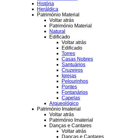
História
Heráldica
Património Material
Voltar atrás
Património Material
Natural
Edificado
Voltar atrás
Edificado
Torres
Casas Nobres
Santuários
Cruzeiros
Igrejas
Pelourinhos
Pontes
Fontanários
Capelas
Arqueológico
Património Imaterial
Voltar atrás
Património Imaterial
Danças e Cantares
Voltar atrás
Danças e Cantares