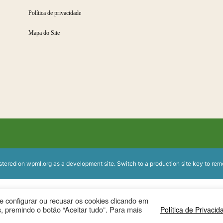
Política de privacidade
Mapa do Site
istered on
wpml.org
as a development site. Switch to a production site key to
rem
ode configurar ou recusar os cookies clicando em
, premindo o botão “Aceitar tudo”. Para mais
Política de Privacid