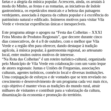
fartas e a alegria da música popular. Acrescem, ainda, os arraiais à
moda do Minho, as festas e as romarias, as iniciativas de índole
gastronómica, os espetáculos musicais e a beleza das paisagens
verdejantes, associada à riqueza da cultura popular e à excelência do
património natural e edificado. Inúmeros motivos para visitar Vila
Verde e vivenciar experiências únicas e inesquecíveis.
Este programa atinge o apogeu na “Festa das Colheitas – XXXI
Feira Mostra de Produtos Regionais”, que decorre durante cinco
dias consecutivos, de 4 a 8 de outubro, com o melhor que Vila
Verde e a região têm para oferecer, dando destaque à tradição
agrícola, à música popular, à gastronomia regional, ao artesanato
local, entre muitos outros motivos de interesse.
“Na Rota das Colheitas” é um roteiro turístico-cultural, organizada
pelo Município de Vila Verde em colaboração com um vasto leque
de atores regionais: Juntas e Uniões de Freguesias, associações
culturais, agentes turísticos, comércio local e diversas instituições.
Uma conjugação de esforços e de vontades que se tem revelado no
crescimento e desenvolvimento de um programa cada vez mais rico,
cujo objetivo é manter vivas as tradições do mundo rural, atrair
milhares de visitantes e contribuir para a valorização da cultura,
dinamização da economia e promoção do território.