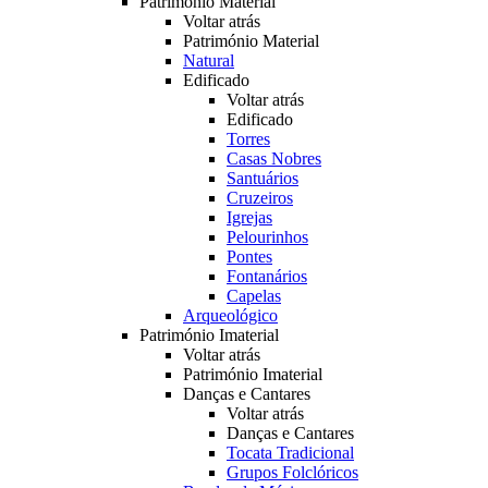
Património Material
Voltar atrás
Património Material
Natural
Edificado
Voltar atrás
Edificado
Torres
Casas Nobres
Santuários
Cruzeiros
Igrejas
Pelourinhos
Pontes
Fontanários
Capelas
Arqueológico
Património Imaterial
Voltar atrás
Património Imaterial
Danças e Cantares
Voltar atrás
Danças e Cantares
Tocata Tradicional
Grupos Folclóricos