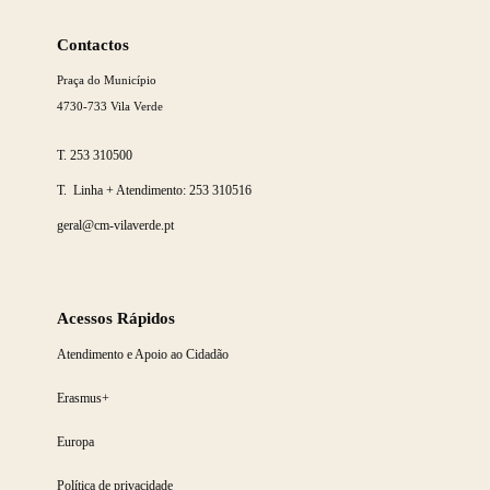
Saber
mais
Contactos
Praça do Município
4730-733 Vila Verde
T.
253 310500
T. Linha + Atendimento:
253 310516
geral@cm-vilaverde.pt
Acessos Rápidos
Atendimento e Apoio ao Cidadão
Erasmus+
Europa
Política de privacidade