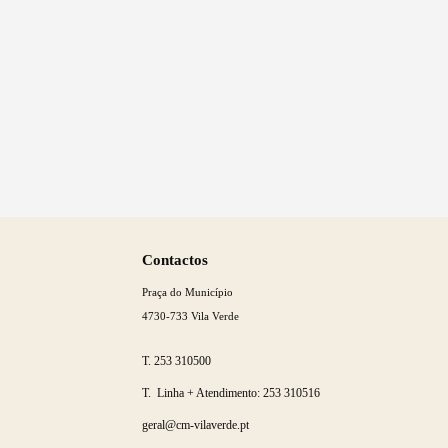
Saber
mais
Contactos
Praça do Município
4730-733 Vila Verde
T.
253 310500
T. Linha + Atendimento:
253 310516
geral@cm-vilaverde.pt