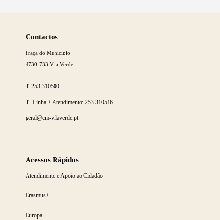
Saber
mais
Contactos
Praça do Município
4730-733 Vila Verde
T.
253 310500
T. Linha + Atendimento:
253 310516
geral@cm-vilaverde.pt
Acessos Rápidos
Atendimento e Apoio ao Cidadão
Erasmus+
Europa