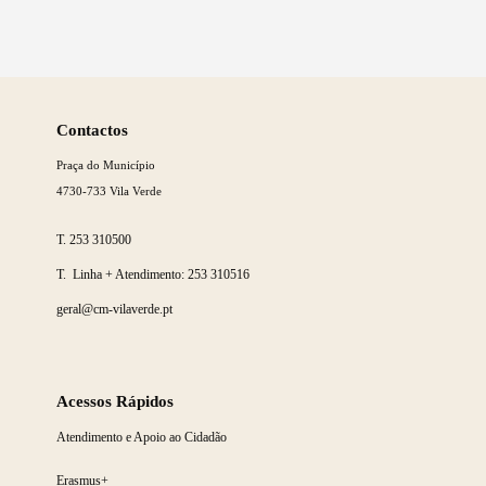
Saber
mais
Contactos
Praça do Município
4730-733 Vila Verde
T.
253 310500
T. Linha + Atendimento:
253 310516
geral@cm-vilaverde.pt
Acessos Rápidos
Atendimento e Apoio ao Cidadão
Erasmus+