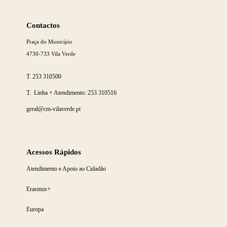
Saber
mais
Contactos
Praça do Município
4730-733 Vila Verde
T.
253 310500
T. Linha + Atendimento:
253 310516
geral@cm-vilaverde.pt
Acessos Rápidos
Atendimento e Apoio ao Cidadão
Erasmus+
Europa