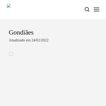
Gondiães
Termo de Pesquisa
Atualizado em 24/02/2022
Categorias gerais
Filtros