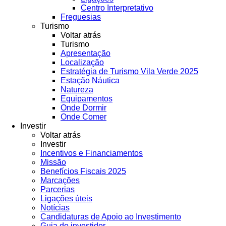
Centro Interpretativo
Freguesias
Turismo
Voltar atrás
Turismo
Apresentação
Localização
Estratégia de Turismo Vila Verde 2025
Estação Náutica
Natureza
Equipamentos
Onde Dormir
Onde Comer
Investir
Voltar atrás
Investir
Incentivos e Financiamentos
Missão
Benefícios Fiscais 2025
Marcações
Parcerias
Ligações úteis
Notícias
Candidaturas de Apoio ao Investimento
Guia do investidor