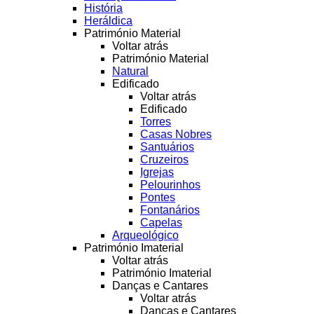
História
Heráldica
Património Material
Voltar atrás
Património Material
Natural
Edificado
Voltar atrás
Edificado
Torres
Casas Nobres
Santuários
Cruzeiros
Igrejas
Pelourinhos
Pontes
Fontanários
Capelas
Arqueológico
Património Imaterial
Voltar atrás
Património Imaterial
Danças e Cantares
Voltar atrás
Danças e Cantares