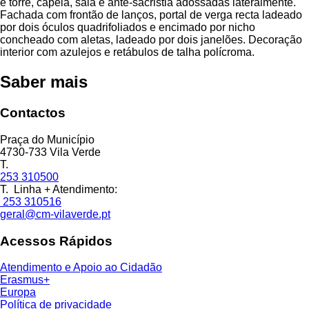
e torre, capela, sala e ante-sacristia adossadas lateralmente.
Fachada com frontão de lanços, portal de verga recta ladeado
por dois óculos quadrifoliados e encimado por nicho
concheado com aletas, ladeado por dois janelões. Decoração
interior com azulejos e retábulos de talha polícroma.
Saber mais
Contactos
Praça do Município
4730-733 Vila Verde
T.
253 310500
T. Linha + Atendimento:
253 310516
geral@cm-vilaverde.pt
Acessos Rápidos
Atendimento e Apoio ao Cidadão
Erasmus+
Europa
Política de privacidade