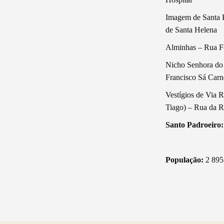
Imagem de Santa 
de Santa Helena
Alminhas – Rua F
Nicho Senhora d
Francisco Sá Carn
Vestígios de Via
Tiago) – Rua da R
Santo Padroeiro:
População:
2 895