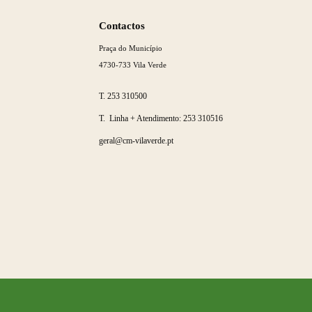
Saber
mais
Contactos
Praça do Município
4730-733 Vila Verde
T.
253 310500
T. Linha + Atendimento:
253 310516
geral@cm-vilaverde.pt