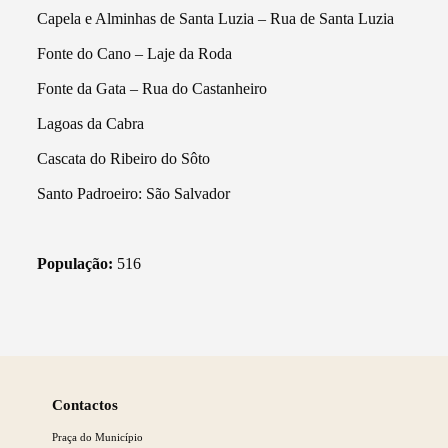
Capela e Alminhas de Santa Luzia – Rua de Santa Luzia
Fonte do Cano – Laje da Roda
Fonte da Gata – Rua do Castanheiro
Lagoas da Cabra
Cascata do Ribeiro do Sôto
Santo Padroeiro: São Salvador
População:
516
Saber
mais
Contactos
Praça do Município