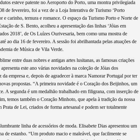
dutos esteve patente no Aeroporto do Porto, uma montra privilegiada
08 de fevereiro, foi a vez de a Loja Interativa de Turismo ‘Porto
 e carinho, ternura e romance. O espaço da Turismo Porto e Norte de
stação de S. Bento, acolheu a apresentação das linhas ‘Jóias em
rados 2018’, de Os Luízes Ourivesaria, bem como uma mostra de
é ao dia 16 de fevereiro. A sessão foi abrilhantada pelas atuações de
ademia de Música de Vila Verde.
blime entre duas nobres e antigas artes lusitanas, as famosas criações
 apresenta este ano várias novidades na coleção de Jóias dos
 da empresa e, depois de agradecer à marca Namorar Portugal por ter
 novas propostas. “A primeira novidade é o Coração dos Beijinhos, um
. A segunda é um medalhão trabalhado em filigrana, com inserção de
fim, temos também o Coração Minhoto, que apela à tradição da nossa
 Prata de Lei, criados de forma artesanal e podem ser totalmente
umbrante linha de acessórios de moda. Elisabete Dias apresentou um
olha de estanho. “Um produto macio e maleável, que facilmente se