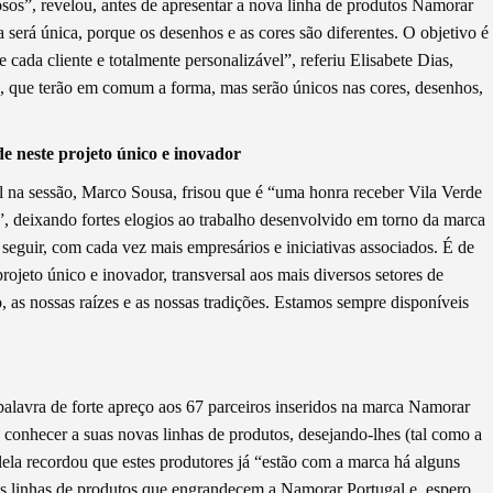
osos”, revelou, antes de apresentar a nova linha de produtos Namorar
 será única, porque os desenhos e as cores são diferentes. O objetivo é
e cada cliente e totalmente personalizável”, referiu Elisabete Dias,
 que terão em comum a forma, mas serão únicos nas cores, desenhos,
e neste projeto único e inovador
l na sessão, Marco Sousa, frisou que é “uma honra receber Vila Verde
”, deixando fortes elogios ao trabalho desenvolvido em torno da marca
a seguir, com cada vez mais empresários e iniciativas associados. É de
ojeto único e inovador, transversal aos mais diversos setores de
o, as nossas raízes e as nossas tradições. Estamos sempre disponíveis
alavra de forte apreço aos 67 parceiros inseridos na marca Namorar
 conhecer a suas novas linhas de produtos, desejando-lhes (tal como a
lela recordou que estes produtores já “estão com a marca há alguns
vas linhas de produtos que engrandecem a Namorar Portugal e, espero,