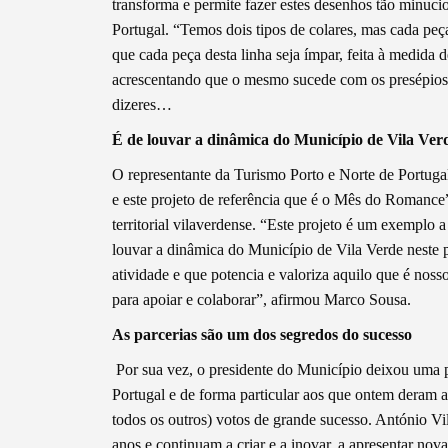
transforma e permite fazer estes desenhos tão minuci
Portugal. “Temos dois tipos de colares, mas cada peça
que cada peça desta linha seja ímpar, feita à medida d
Categorias gerais
acrescentando que o mesmo sucede com os presépios,
dizeres…
É de louvar a dinâmica do Município de Vila Verd
O representante da Turismo Porto e Norte de Portuga
Filtros
e este projeto de referência que é o Mês do Romance
territorial vilaverdense. “Este projeto é um exemplo 
louvar a dinâmica do Município de Vila Verde neste pr
atividade e que potencia e valoriza aquilo que é noss
para apoiar e colaborar”, afirmou Marco Sousa.
As parcerias são um dos segredos do sucesso
Por sua vez, o presidente do Município deixou uma p
Portugal e de forma particular aos que ontem deram a
todos os outros) votos de grande sucesso. António Vi
anos e continuam a criar e a inovar, a apresentar no