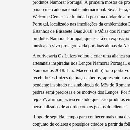
produtos Namorar Portugal. A primeira mostra de pro
para o mercado nacional e internacional. Sexta-feira, 
Welcome Center’ ser inundada por uma ondar de amor
Portugal, localizado nas imediações da emblemática E
Estanhos de Elisabete Dias 2018’ e ‘Jóias dos Namo
produtos Namorar Portugal, que estará em exposição at
música ao vivo protagonizada por duas alunas da Ac
A ourivesaria Os Luízes voltou a criar uma aliança su
artesanais inspiradas nos Lenços Namorar Portugal, e
Namorados 2018. Luiz Macedo (filho) foi o porta-voz
recebido Os Luízes de braços abertos, apresentou as
pendente inspirado na simbologia do Mês do Romance
pedras semi-preciosas e os motivos dos Lenços. Por 
região”, afirmou, acrescentando que “são produtos em
personalizados de acordo com os gostos do cliente”.
Termo de Pesquisa
Logo de seguida, tempo para conhecer mais uma desl
conjunto de colares e presépios criados a partir da f