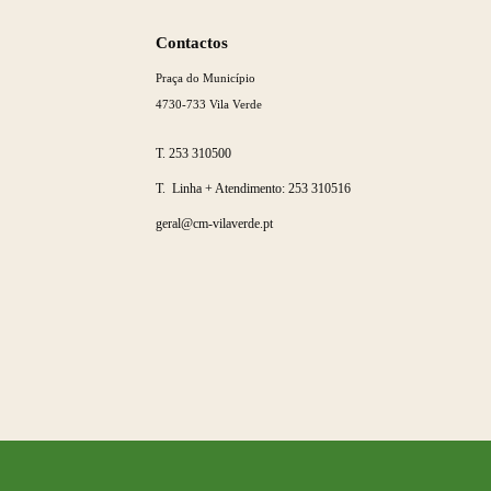
Saber
mais
Contactos
Praça do Município
4730-733 Vila Verde
T.
253 310500
T. Linha + Atendimento:
253 310516
geral@cm-vilaverde.pt