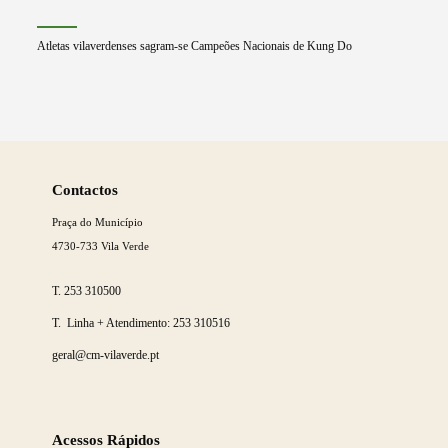
Atletas vilaverdenses sagram-se Campeões Nacionais de Kung Do
Saber
mais
Contactos
Praça do Município
4730-733 Vila Verde
T.
253 310500
T. Linha + Atendimento:
253 310516
geral@cm-vilaverde.pt
Acessos Rápidos