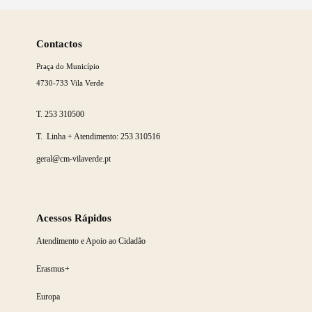
Saber
mais
Contactos
Praça do Município
4730-733 Vila Verde
T.
253 310500
T. Linha + Atendimento:
253 310516
geral@cm-vilaverde.pt
Acessos Rápidos
Atendimento e Apoio ao Cidadão
Erasmus+
Europa