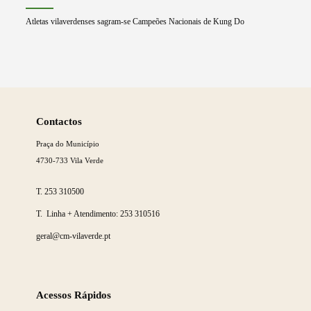
Atletas vilaverdenses sagram-se Campeões Nacionais de Kung Do
Saber
mais
Contactos
Praça do Município
4730-733 Vila Verde
T.
253 310500
T. Linha + Atendimento:
253 310516
geral@cm-vilaverde.pt
Acessos Rápidos