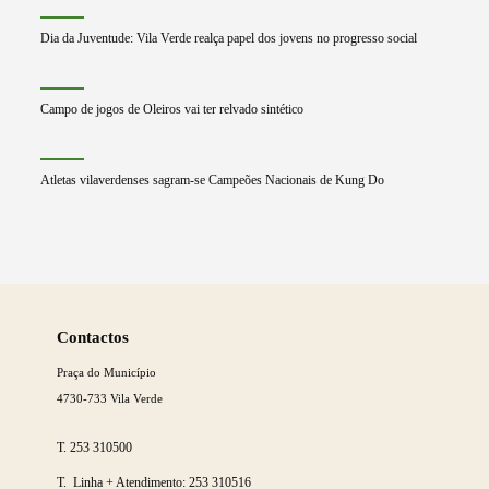
Dia da Juventude: Vila Verde realça papel dos jovens no progresso social
Campo de jogos de Oleiros vai ter relvado sintético
Atletas vilaverdenses sagram-se Campeões Nacionais de Kung Do
Saber
mais
Contactos
Praça do Município
4730-733 Vila Verde
T.
253 310500
T. Linha + Atendimento:
253 310516