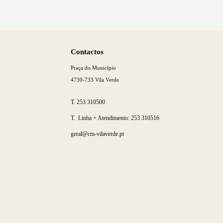
Saber
mais
Contactos
Praça do Município
4730-733 Vila Verde
T.
253 310500
T. Linha + Atendimento:
253 310516
geral@cm-vilaverde.pt