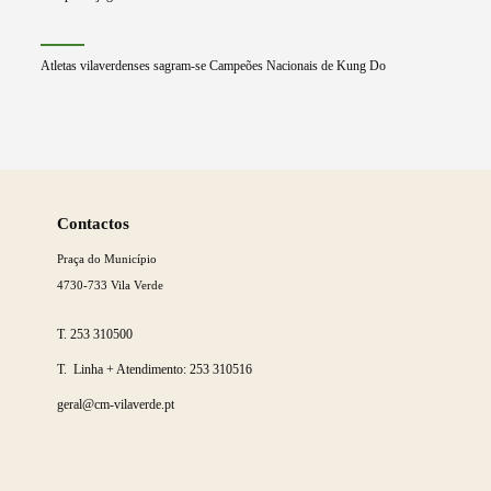
Atletas vilaverdenses sagram-se Campeões Nacionais de Kung Do
Saber
mais
Contactos
Praça do Município
4730-733 Vila Verde
T.
253 310500
T. Linha + Atendimento:
253 310516
geral@cm-vilaverde.pt