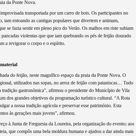
raia da Ponte Nova.
a improvisada transportada por um carro de bois. Os participantes no
o, iam entoando as cantigas populares que divertem e animam,
que se fazia sentir em pleno pico do Verão. Os malhos em riste subiam
pancadas violentas que que iam quebrando os pés de feijão dourado
m a revigorar o corpo e o espírito.
imaterial
lhada do feijão, neste magnífico espaço da praia da Ponte Nova. O
gional, utilizados nas sopas, no arroz de feijão com pataniscas… Tudo
sa tradição gastronómica”, afirmou o presidente do Município de Vila
 um dos grandes objetivos da programação turístico cultural. “A Rota
lgar a nossa tradição agrícola e preservar esse património. Esta
ntos às gerações mais jovens”, afirmou.
reço à Junta de Freguesia da Loureira, pela organização do evento; aos
plateia, que compôs uma bela moldura humana e ajudou a dar ainda mais