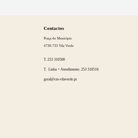
Saber
mais
Contactos
Praça do Município
4730-733 Vila Verde
T.
253 310500
T. Linha + Atendimento:
253 310516
geral@cm-vilaverde.pt