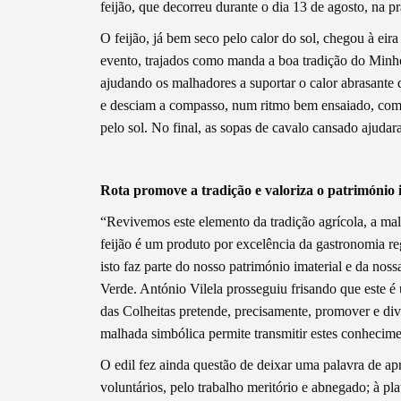
feijão, que decorreu durante o dia 13 de agosto, na p
O feijão, já bem seco pelo calor do sol, chegou à eir
evento, trajados como manda a boa tradição do Minh
ajudando os malhadores a suportar o calor abrasante 
e desciam a compasso, num ritmo bem ensaiado, com 
pelo sol. No final, as sopas de cavalo cansado ajudara
Termo de Pesquisa
Rota promove a tradição e valoriza o património 
“Revivemos este elemento da tradição agrícola, a ma
feijão é um produto por excelência da gastronomia re
isto faz parte do nosso património imaterial e da nos
Categorias gerais
Verde. António Vilela prosseguiu frisando que este é
das Colheitas pretende, precisamente, promover e divu
malhada simbólica permite transmitir estes conhecime
O edil fez ainda questão de deixar uma palavra de ap
voluntários, pelo trabalho meritório e abnegado; à 
Filtros