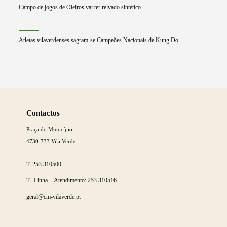
Campo de jogos de Oleiros vai ter relvado sintético
Atletas vilaverdenses sagram-se Campeões Nacionais de Kung Do
Saber
mais
Contactos
Praça do Município
4730-733 Vila Verde
T.
253 310500
T. Linha + Atendimento:
253 310516
geral@cm-vilaverde.pt