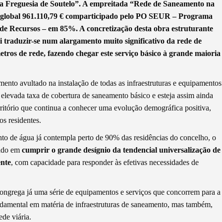
a Freguesia de Soutelo”. A empreitada “Rede de Saneamento na
o global 961.110,79 € comparticipado pelo PO SEUR – Programa
 de Recursos – em 85%. A concretização desta obra estruturante
i traduzir-se num alargamento muito significativo da rede de
etros de rede, fazendo chegar este serviço básico à grande maioria
ento avultado na instalação de todas as infraestruturas e equipamentos
a elevada taxa de cobertura de saneamento básico e esteja assim ainda
ritório que continua a conhecer uma evolução demográfica positiva,
os residentes.
to de água já contempla perto de 90% das residências do concelho, o
tado em
cumprir o grande desígnio da tendencial universalização de
ente
, com capacidade para responder às efetivas necessidades de
ongrega já uma série de equipamentos e serviços que concorrem para a
ndamental em matéria de infraestruturas de saneamento, mas também,
ede viária.