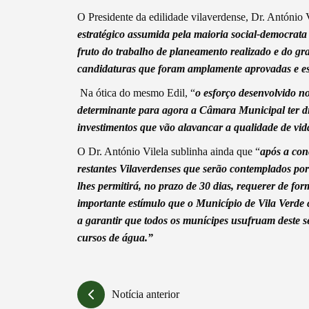
Filtros
O Presidente da edilidade vilaverdense, Dr. António V
estratégico assumida pela maioria social-democrata
fruto do trabalho de planeamento realizado e do g
candidaturas que foram amplamente aprovadas e est
Na ótica do mesmo Edil, “
o esforço desenvolvido n
determinante para agora a Câmara Municipal
ter
d
investimentos que vão alavancar a qualidade de vid
O Dr. António Vilela sublinha ainda que “
após a con
restantes Vilaverdenses que serão contemplados por 
lhes permitirá, no prazo de 30 dias, requerer de fo
importante estímulo que o Município de Vila Verde 
a garantir que todos os munícipes usufruam deste s
cursos de água.”
Notícia anterior