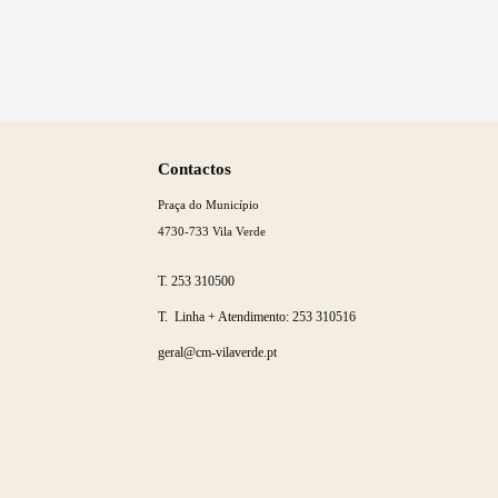
Saber
mais
Contactos
Praça do Município
4730-733 Vila Verde
T.
253 310500
T. Linha + Atendimento:
253 310516
geral@cm-vilaverde.pt