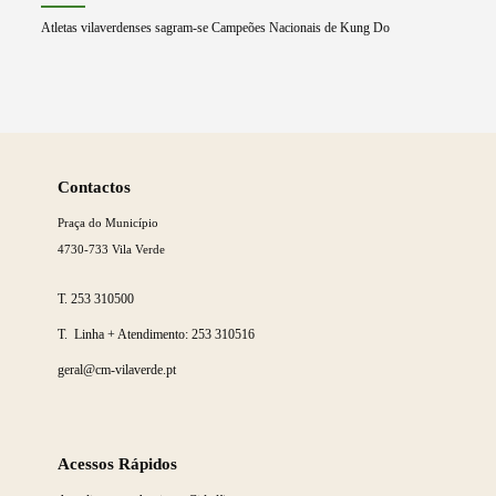
Atletas vilaverdenses sagram-se Campeões Nacionais de Kung Do
Saber
mais
Contactos
Praça do Município
4730-733 Vila Verde
T.
253 310500
T. Linha + Atendimento:
253 310516
geral@cm-vilaverde.pt
Acessos Rápidos