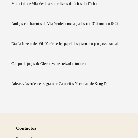
Município de Vila Verde assume livros de fichas do 1º ciclo
Antigos combatentes de Vila Verde homenageados nos 316 anos do RC6
Dia da Juventude: Vila Verde realça papel dos jovens no progresso social
Campo de jogos de Oleiros vai ter relvado sintético
Atletas vilaverdenses sagram-se Campeões Nacionais de Kung Do
Saber
mais
Contactos
Praça do Município