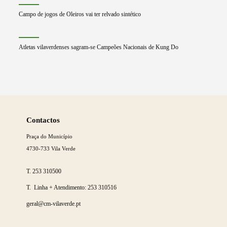
Campo de jogos de Oleiros vai ter relvado sintético
Atletas vilaverdenses sagram-se Campeões Nacionais de Kung Do
Saber
mais
Contactos
Praça do Município
4730-733 Vila Verde
T.
253 310500
T. Linha + Atendimento:
253 310516
geral@cm-vilaverde.pt