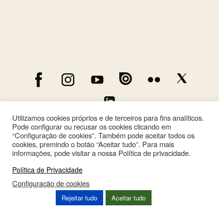
Utilizamos cookies próprios e de terceiros para fins analíticos.
Pode configurar ou recusar os cookies clicando em
“Configuração de cookies”. Também pode aceitar todos os
cookies, premindo o botão “Aceitar tudo”. Para mais
informações, pode visitar a nossa Política de privacidade.
Política de Privacidade
Configuração de cookies
This site is registered on
wpml.org
as a development site. Switch to a production
Rejeitar tudo
Aceitar tudo
site key to
remove this banner
.