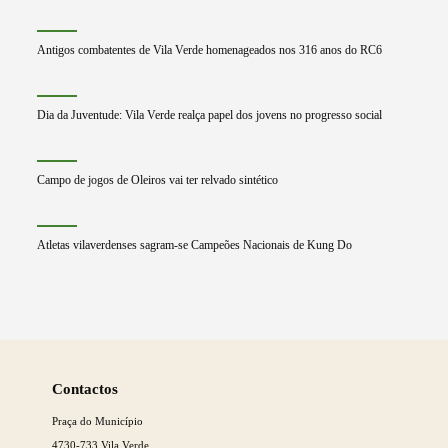
Antigos combatentes de Vila Verde homenageados nos 316 anos do RC6
Dia da Juventude: Vila Verde realça papel dos jovens no progresso social
Campo de jogos de Oleiros vai ter relvado sintético
Atletas vilaverdenses sagram-se Campeões Nacionais de Kung Do
Saber
mais
Contactos
Praça do Município
4730-733 Vila Verde