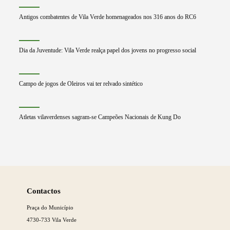
Antigos combatentes de Vila Verde homenageados nos 316 anos do RC6
Dia da Juventude: Vila Verde realça papel dos jovens no progresso social
Campo de jogos de Oleiros vai ter relvado sintético
Atletas vilaverdenses sagram-se Campeões Nacionais de Kung Do
Saber
mais
Contactos
Praça do Município
4730-733 Vila Verde