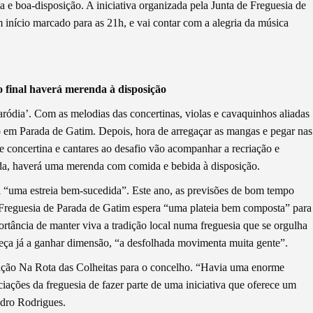
a e boa-disposição. A iniciativa organizada pela Junta de Freguesia de
 início marcado para as 21h, e vai contar com a alegria da música
 final haverá merenda à disposição
ródia’. Com as melodias das concertinas, violas e cavaquinhos aliadas
ção em Parada de Gatim. Depois, hora de arregaçar as mangas e pegar nas
de concertina e cantares ao desafio vão acompanhar a recriação e
ada, haverá uma merenda com comida e bebida à disposição.
 “uma estreia bem-sucedida”. Este ano, as previsões de bom tempo
 Freguesia de Parada de Gatim espera “uma plateia bem composta” para
rtância de manter viva a tradição local numa freguesia que se orgulha
meça já a ganhar dimensão, “a desfolhada movimenta muita gente”.
ação Na Rota das Colheitas para o concelho. “Havia uma enorme
ações da freguesia de fazer parte de uma iniciativa que oferece um
edro Rodrigues.