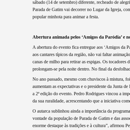
sábado (14 de setembro) diferente, recheado de alegri
Parada de Gatim vai decorrer no Lugar da Igreja, com
popular minhota para animar a festa.
Termo de Pesquisa
Abertura animada pelos ‘Amigos da Paródia’ e no
A abertura do evento fica entregue aos ‘Amigos da Pa
aos cantares típicos da região, não vai faltar anima
canas de milho para retirar as espigas. Os tocadores 
Categorias gerais
prolongam-se pela noite dentro. No final da desfolh
No ano passado, mesmo com chuviscos à mistura, foi
aumentam as expectativas e o presidente da Junta de
a 2ª edição do evento. Pedro Rodrigues vincou a impo
Filtros
da sua ruralidade, acrescentando que a iniciativa co
O autarca sublinhou ainda a importância da program
vontade da população de Parada de Gatim e das associ
enorme destaque às tradições e à cultura”, afirmou P