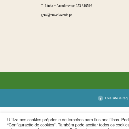
T. Linha + Atendimento:
253 310516
geral@cm-vilaverde.pt
This site is reg
Utilizamos cookies próprios e de terceiros para fins analíticos. P
“Configuração de cookies”. Também pode aceitar todos os cookies