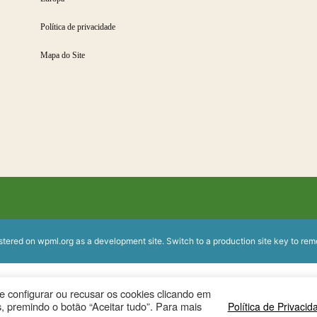
Política de privacidade
Mapa do Site
istered on
wpml.org
as a development site. Switch to a production site key to
rem
ode configurar ou recusar os cookies clicando em
, premindo o botão “Aceitar tudo”. Para mais
Política de Privacid